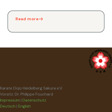
Read more
Karate Dojo Heidelberg Sakura e.V.
Vorsitz: Dr. Philippe Fouchard
Impressum
|
Datenschutz
Deutsch
|
English