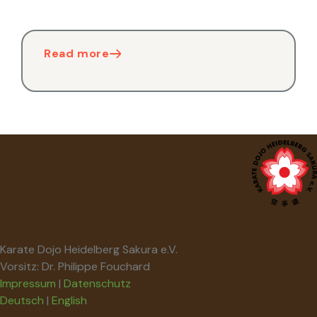
Read more
Karate Dojo Heidelberg Sakura e.V.
Vorsitz: Dr. Philippe Fouchard
Impressum
|
Datenschutz
Deutsch
|
English