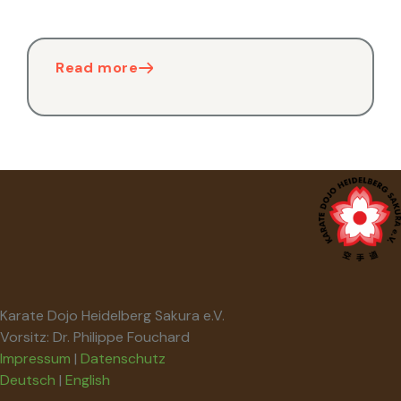
Read more
Karate Dojo Heidelberg Sakura e.V.
Vorsitz: Dr. Philippe Fouchard
Impressum
|
Datenschutz
Deutsch
|
English