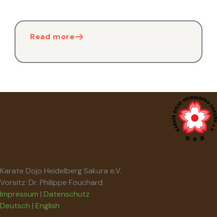
Read more
Karate Dojo Heidelberg Sakura e.V.
Vorsitz: Dr. Philippe Fouchard
Impressum
|
Datenschutz
Deutsch
|
English